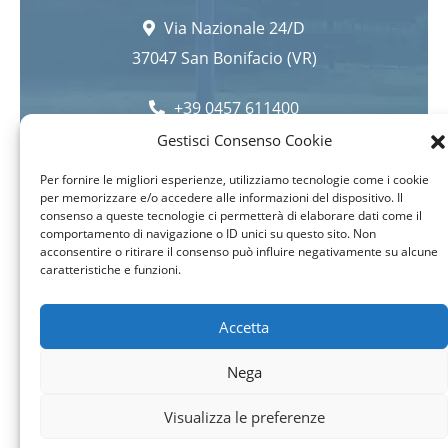
Via Nazionale 24/D
37047 San Bonifacio (VR)
+39 0457 611400
Gestisci Consenso Cookie
info@ivanoantonelloitalia.it
Per fornire le migliori esperienze, utilizziamo tecnologie come i cookie
per memorizzare e/o accedere alle informazioni del dispositivo. Il
Mappa del sito
consenso a queste tecnologie ci permetterà di elaborare dati come il
comportamento di navigazione o ID unici su questo sito. Non
acconsentire o ritirare il consenso può influire negativamente su alcune
caratteristiche e funzioni.
Accetta
The made in Italy furniture that you call by name
Nega
IvanoAntonelloItalia
Visualizza le preferenze
P.iva 04751940232
Privacy Policy and Cookies