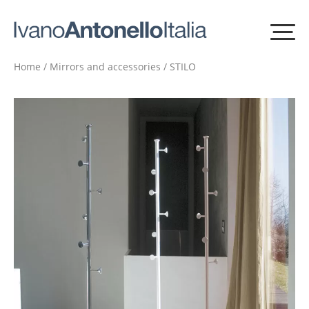
Home
/
Mirrors and accessories
/ STILO